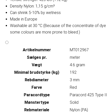
Density Nylon: 1,15 g/cm³
Can shrink 5-10% by wetness
Made in Europe
Washable at 30 °C (Because of the concentrate of dye
some colours are more prone to bleed.)
Artikelnummer
MT012967
Sælges pr.
meter
Vægt
4.6 gram
Minimal brudstyrke (kg)
192
Rebdiameter
3 mm
Farve
Red
Paracordtype
Paracord 425 Type II
Mønstertype
Solid
Rebmateriale
Nylon (PA)