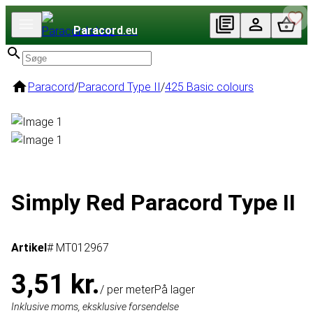
Paracord
.eu
Paracord
/
Paracord Type II
/
425 Basic colours
Simply Red Paracord Type II
Artikel
# MT012967
3,51 kr.
/ per meter
På lager
Inklusive moms, eksklusive forsendelse