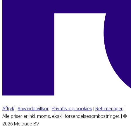
Aftryk
|
Användarvillkor
|
Privatliv og cookies
|
Returneringer
|
Alle priser er inkl. moms, ekskl. forsendelsesomkostninger. | ©
2026 Meitrade BV