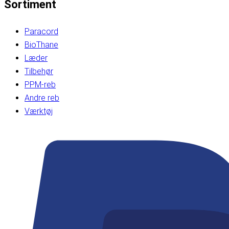
Sortiment
Paracord
BioThane
Læder
Tilbehør
PPM-reb
Andre reb
Værktøj