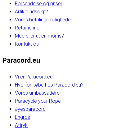
Forsendelse og priser
Artikel udsolgt?
Vores betalingsmuligheder
Returnering
Med eller uden moms?
Kontakt os
Paracord.eu
Vi er Paracord.eu
Hvorfor købe hos Paracord.eu?
Vores ambassadører
Paracycle your Rope
#yesparacord
Engros
Aftryk