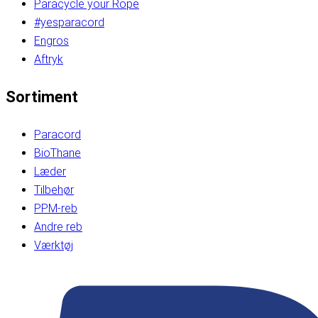
Paracycle your Rope
#yesparacord
Engros
Aftryk
Sortiment
Paracord
BioThane
Læder
Tilbehør
PPM-reb
Andre reb
Værktøj