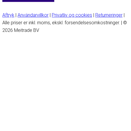
Aftryk
|
Användarvillkor
|
Privatliv og cookies
|
Returneringer
|
Alle priser er inkl. moms, ekskl. forsendelsesomkostninger. | ©
2026 Meitrade BV