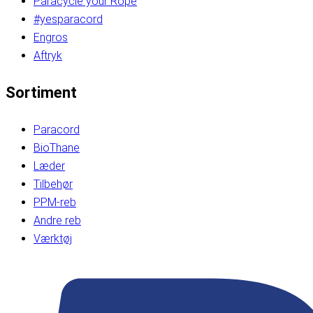
Paracycle your Rope
#yesparacord
Engros
Aftryk
Sortiment
Paracord
BioThane
Læder
Tilbehør
PPM-reb
Andre reb
Værktøj