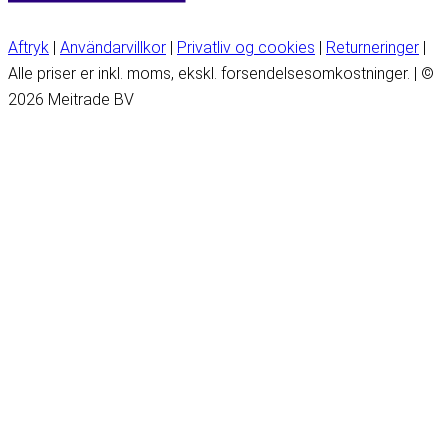
Aftryk
|
Användarvillkor
|
Privatliv og cookies
|
Returneringer
|
Alle priser er inkl. moms, ekskl. forsendelsesomkostninger. | ©
2026 Meitrade BV