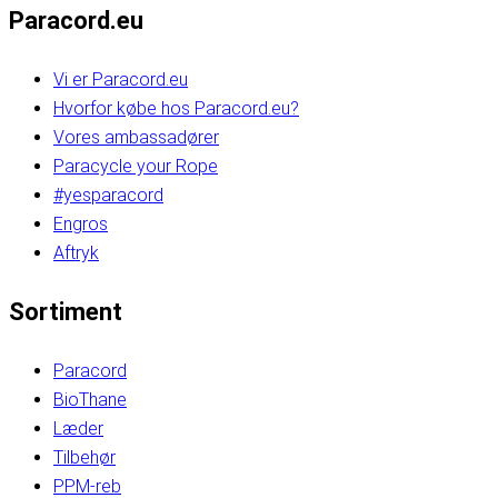
Paracord.eu
Vi er Paracord.eu
Hvorfor købe hos Paracord.eu?
Vores ambassadører
Paracycle your Rope
#yesparacord
Engros
Aftryk
Sortiment
Paracord
BioThane
Læder
Tilbehør
PPM-reb