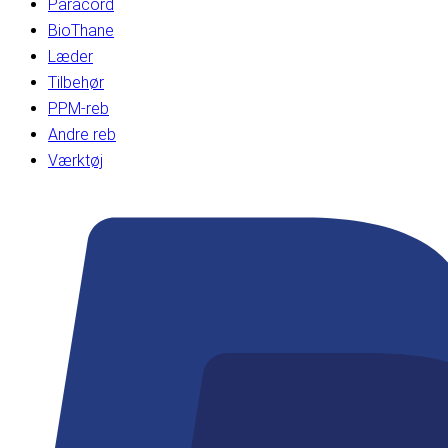
Paracord
BioThane
Læder
Tilbehør
PPM-reb
Andre reb
Værktøj