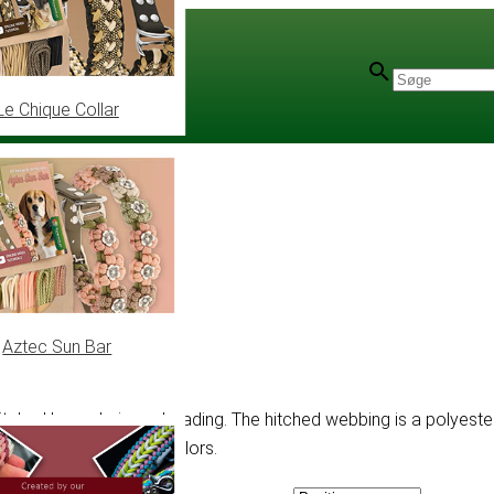
Le Chique Collar
Aztec Sun Bar
ched horse haire or beading. The hitched webbing is a polyester w
 Available in multiple colors.