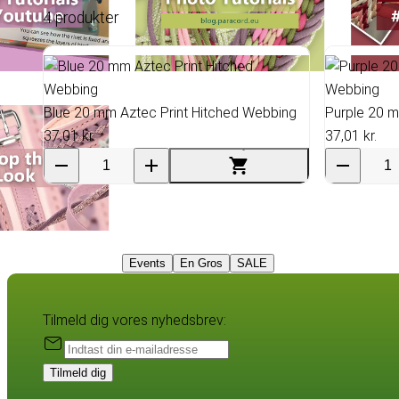
4 produkter
Blue 20 mm Aztec Print Hitched Webbing
Purple 20 m
37,01 kr.
37,01 kr.
Events
En Gros
SALE
Tilmeld dig vores nyhedsbrev:
Tilmeld dig