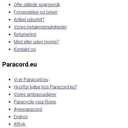
Ofte stillede spørgsmål
Forsendelse og priser
Artikel udsolgt?
Vores betalingsmuligheder
Returnering
Med eller uden moms?
Kontakt os
Paracord.eu
Vi er Paracord.eu
Hvorfor købe hos Paracord.eu?
Vores ambassadører
Paracycle your Rope
#yesparacord
Engros
Aftryk