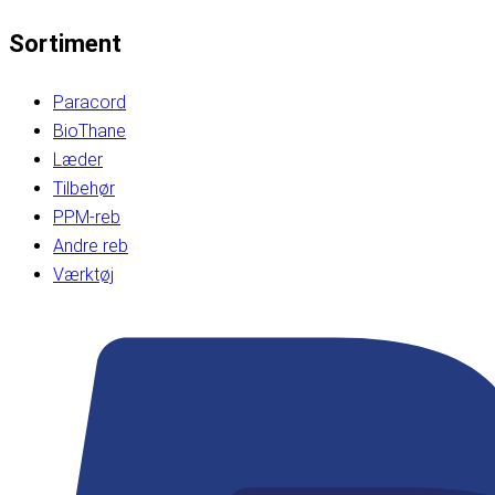
Sortiment
Paracord
BioThane
Læder
Tilbehør
PPM-reb
Andre reb
Værktøj