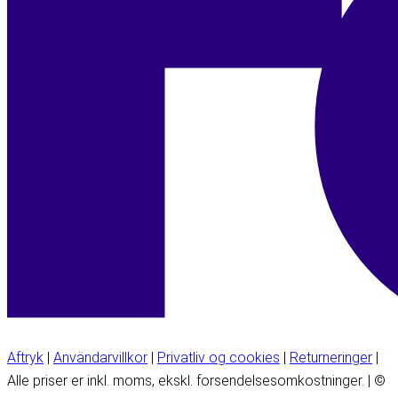
Aftryk
|
Användarvillkor
|
Privatliv og cookies
|
Returneringer
|
Alle priser er inkl. moms, ekskl. forsendelsesomkostninger. | ©