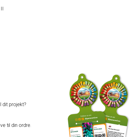
II
 dit projekt?
e til din ordre.