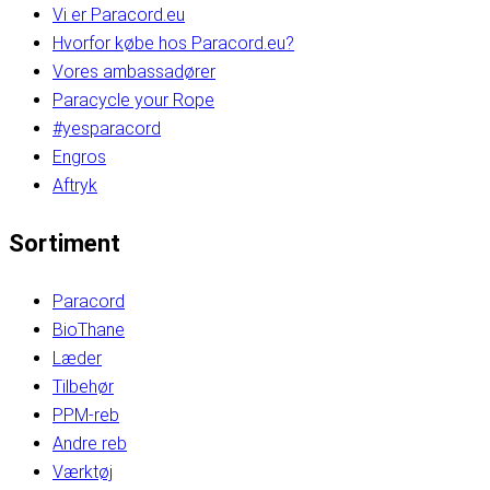
Vi er Paracord.eu
Hvorfor købe hos Paracord.eu?
Vores ambassadører
Paracycle your Rope
#yesparacord
Engros
Aftryk
Sortiment
Paracord
BioThane
Læder
Tilbehør
PPM-reb
Andre reb
Værktøj