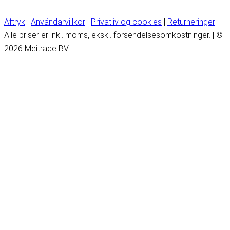
Aftryk
|
Användarvillkor
|
Privatliv og cookies
|
Returneringer
|
Alle priser er inkl. moms, ekskl. forsendelsesomkostninger. | ©
2026 Meitrade BV