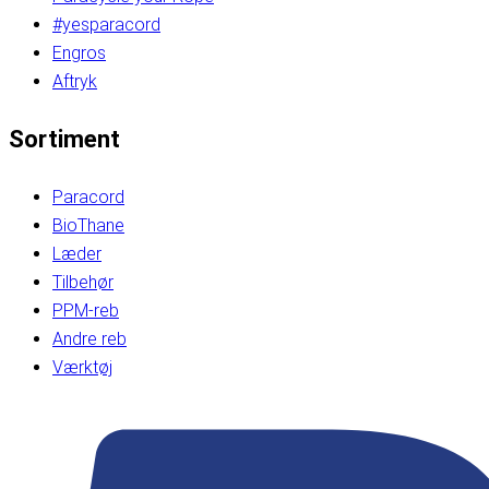
#yesparacord
Engros
Aftryk
Sortiment
Paracord
BioThane
Læder
Tilbehør
PPM-reb
Andre reb
Værktøj