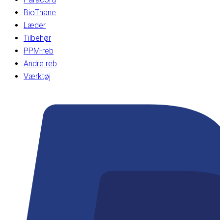
BioThane
Læder
Tilbehør
PPM-reb
Andre reb
Værktøj