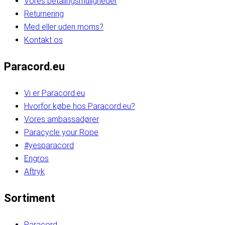
Vores betalingsmuligheder
Returnering
Med eller uden moms?
Kontakt os
Paracord.eu
Vi er Paracord.eu
Hvorfor købe hos Paracord.eu?
Vores ambassadører
Paracycle your Rope
#yesparacord
Engros
Aftryk
Sortiment
Paracord