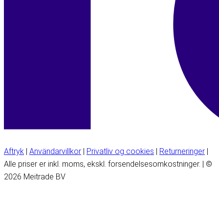
Aftryk
|
Användarvillkor
|
Privatliv og cookies
|
Returneringer
|
Alle priser er inkl. moms, ekskl. forsendelsesomkostninger. | ©
2026 Meitrade BV