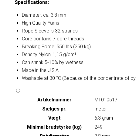
Specifications:
Diameter: ca. 3,8 mm
High Quality Yarns
Rope Sleeve is 32-strands
Core contains 7 core threads
Breaking Force: 550 lbs (250 kg)
Density Nylon: 1,15 g/cm³
Can shrink 5-10% by wetness
Made in the U.S.A.
Washable at 30 °C (Because of the concentrate of dy
Artikelnummer
MT010517
Sælges pr.
meter
Vægt
6.3 gram
Minimal brudstyrke (kg)
249