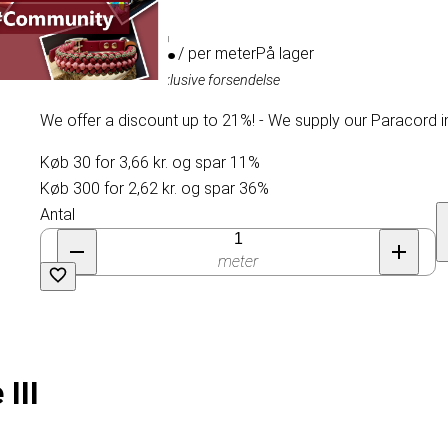
4,11 kr.
/ per meter
På lager
Inklusive moms, eksklusive forsendelse
We offer a discount up to 21%! - We supply our Paracord i
Køb 30 for 3,66 kr. og spar 11%
Køb 300 for 2,62 kr. og spar 36%
Antal
meter
III