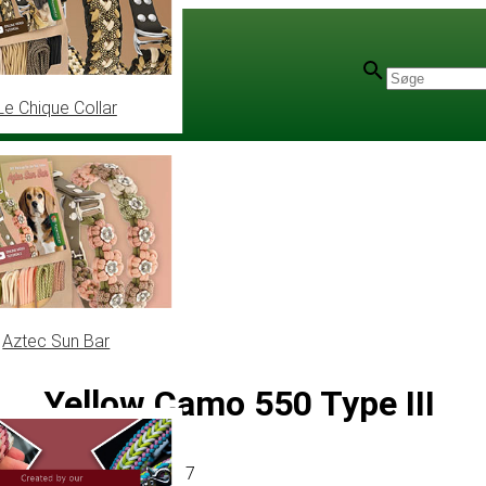
Le Chique Collar
Aztec Sun Bar
Yellow Camo 550 Type III
Artikel
# MT010517