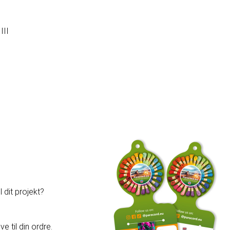
III
 dit projekt?
e til din ordre.