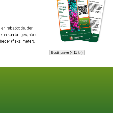
er en rabatkode, der
kan kun bruges, når du
der (f.eks. meter).
Bestil prøve (4,11 kr.)