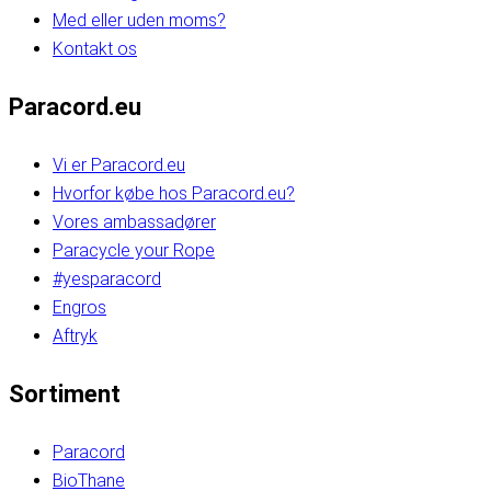
Med eller uden moms?
Kontakt os
Paracord.eu
Vi er Paracord.eu
Hvorfor købe hos Paracord.eu?
Vores ambassadører
Paracycle your Rope
#yesparacord
Engros
Aftryk
Sortiment
Paracord
BioThane