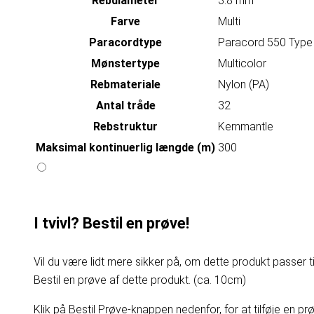
Rebdiameter
3.8 mm
Farve
Multi
Paracordtype
Paracord 550 Type 
Mønstertype
Multicolor
Rebmateriale
Nylon (PA)
Antal tråde
32
Rebstruktur
Kernmantle
Maksimal kontinuerlig længde (m)
300
I tvivl? Bestil en prøve!
Vil du være lidt mere sikker på, om dette produkt passer til
Bestil en prøve af dette produkt. (ca. 10cm)
Klik på Bestil Prøve-knappen nedenfor, for at tilføje en prøv