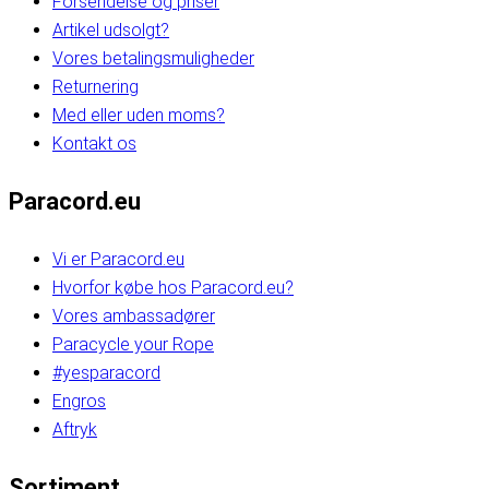
Forsendelse og priser
Artikel udsolgt?
Vores betalingsmuligheder
Returnering
Med eller uden moms?
Kontakt os
Paracord.eu
Vi er Paracord.eu
Hvorfor købe hos Paracord.eu?
Vores ambassadører
Paracycle your Rope
#yesparacord
Engros
Aftryk
Sortiment