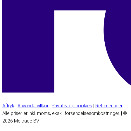
Aftryk
|
Användarvillkor
|
Privatliv og cookies
|
Returneringer
|
Alle priser er inkl. moms, ekskl. forsendelsesomkostninger. | ©
2026 Meitrade BV