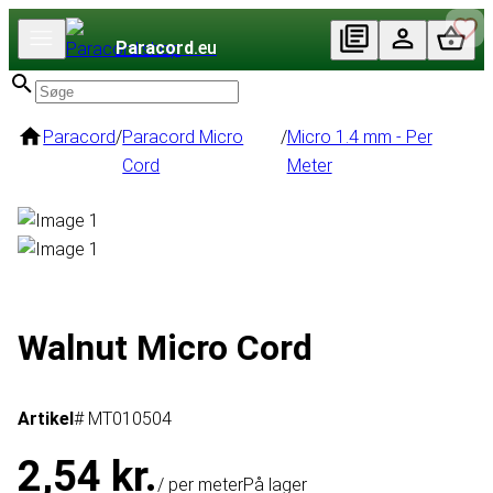
Paracord
.eu
Paracord
/
Paracord Micro
/
Micro 1.4 mm - Per
Cord
Meter
Walnut Micro Cord
Artikel
# MT010504
2,54 kr.
/ per meter
På lager