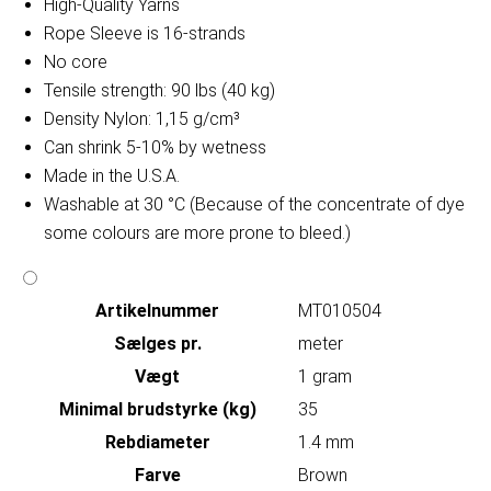
High-Quality Yarns
Rope Sleeve is 16-strands
No core
Tensile strength: 90 lbs (40 kg)
Density Nylon: 1,15 g/cm³
Can shrink 5-10% by wetness
Made in the U.S.A.
Washable at 30 °C (Because of the concentrate of dye
some colours are more prone to bleed.)
Artikelnummer
MT010504
Sælges pr.
meter
Vægt
1 gram
Minimal brudstyrke (kg)
35
Rebdiameter
1.4 mm
Farve
Brown