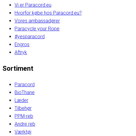
Vi er Paracord.eu
Hvorfor købe hos Paracord.eu?
Vores ambassadører
Paracycle your Rope
#yesparacord
Engros
Aftryk
Sortiment
Paracord
BioThane
Læder
Tilbehør
PPM-reb
Andre reb
Værktøj