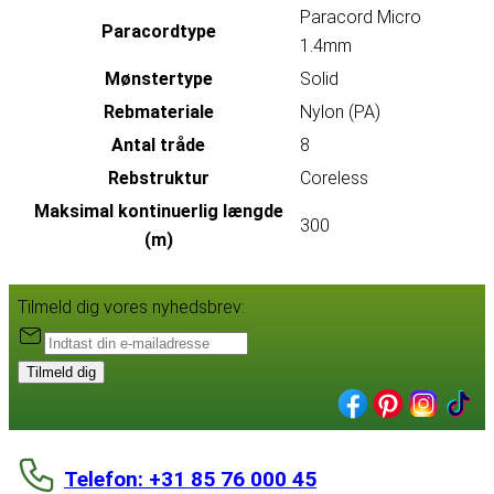
Paracord Micro
Paracordtype
1.4mm
Mønstertype
Solid
Rebmateriale
Nylon (PA)
Antal tråde
8
Rebstruktur
Coreless
Maksimal kontinuerlig længde
300
(m)
Tilmeld dig vores nyhedsbrev:
Tilmeld dig
Telefon: +31 85 76 000 45