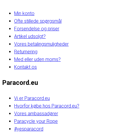
Min konto
Ofte stillede spørgsmål
Forsendelse og priser
Artikel udsolgt?
Vores betalingsmuligheder
Returnering
Med eller uden moms?
Kontakt os
Paracord.eu
Vi er Paracord.eu
Hvorfor købe hos Paracord.eu?
Vores ambassadører
Paracycle your Rope
#yesparacord