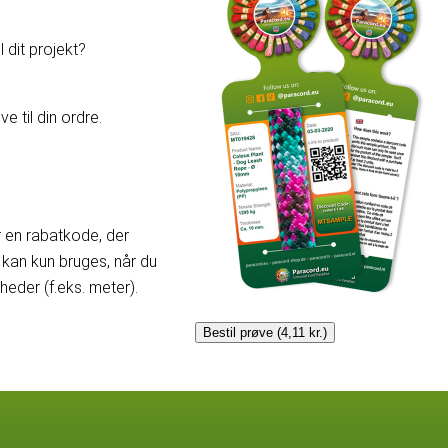
 dit projekt?
e til din ordre.
er en rabatkode, der
kan kun bruges, når du
der (f.eks. meter).
Bestil prøve (4,11 kr.)