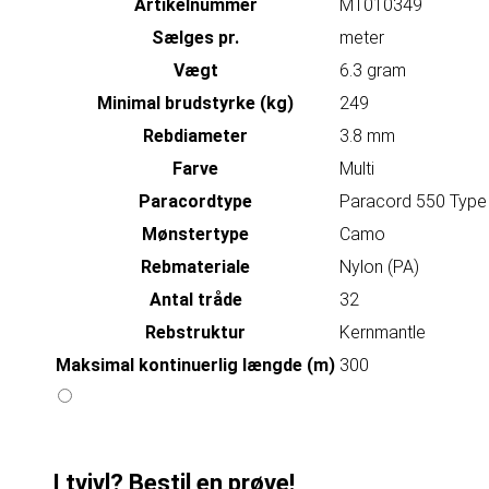
Artikelnummer
MT010349
Sælges pr.
meter
Vægt
6.3 gram
Minimal brudstyrke (kg)
249
Rebdiameter
3.8 mm
Farve
Multi
Paracordtype
Paracord 550 Type 
Mønstertype
Camo
Rebmateriale
Nylon (PA)
Antal tråde
32
Rebstruktur
Kernmantle
Maksimal kontinuerlig længde (m)
300
I tvivl? Bestil en prøve!