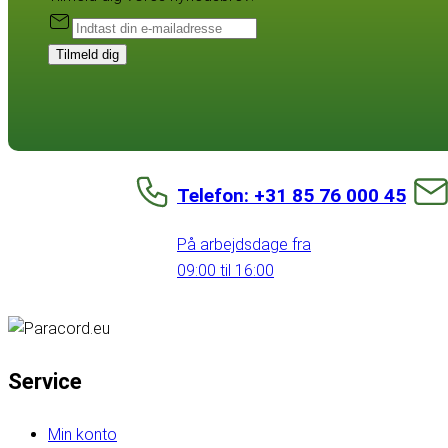
Tilmeld dig
Telefon: +31 85 76 000 45
På arbejdsdage fra
09:00 til 16:00
Service
Min konto