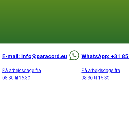
E-mail: info@paracord.eu
WhatsApp: +31 85
På arbejdsdage fra
På arbejdsdage fra
08:30 til 16:30
08:30 til 16:30