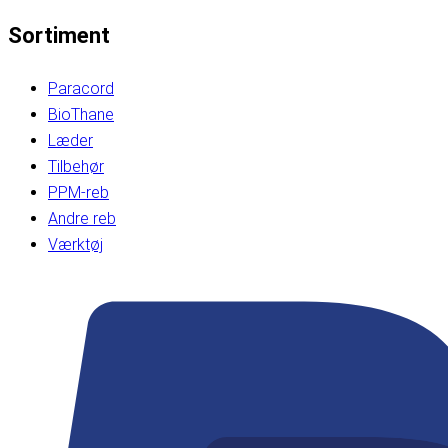
Sortiment
Paracord
BioThane
Læder
Tilbehør
PPM-reb
Andre reb
Værktøj