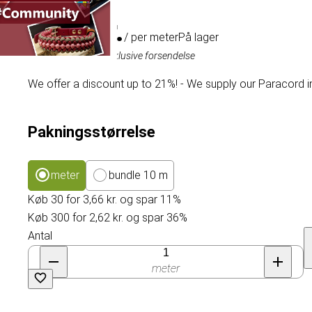
4,11 kr.
/ per meter
På lager
Inklusive moms, eksklusive forsendelse
We offer a discount up to 21%! - We supply our Paracord i
Pakningsstørrelse
meter
bundle 10 m
Køb 30 for 3,66 kr. og spar 11%
Køb 300 for 2,62 kr. og spar 36%
Antal
meter