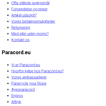
Ofte stillede spørgsmål
Forsendelse og priser
Artikel udsolgt?
Vores betalingsmuligheder
Returnering
Med eller uden moms?
Kontakt os
Paracord.eu
Vi er Paracord.eu
Hvorfor købe hos Paracord.eu?
Vores ambassadører
Paracycle your Rope
#yesparacord
Engros
Aftryk