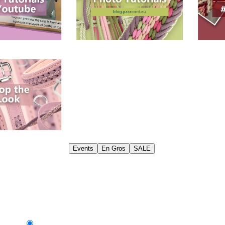
Events
En Gros
SALE