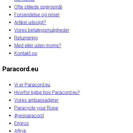
Ofte stillede spørgsmål
Forsendelse og priser
Artikel udsolgt?
Vores betalingsmuligheder
Returnering
Med eller uden moms?
Kontakt os
Paracord.eu
Vi er Paracord.eu
Hvorfor købe hos Paracord.eu?
Vores ambassadører
Paracycle your Rope
#yesparacord
Engros
Aftryk