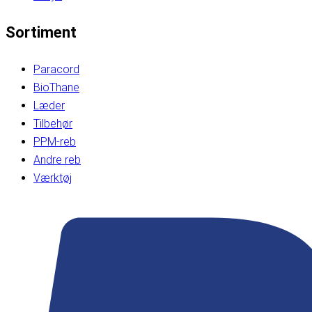
Sortiment
Paracord
BioThane
Læder
Tilbehør
PPM-reb
Andre reb
Værktøj