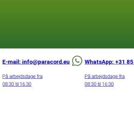
E-mail: info@paracord.eu
WhatsApp: +31 85
På arbejdsdage fra
På arbejdsdage fra
08:30 til 16:30
08:30 til 16:30