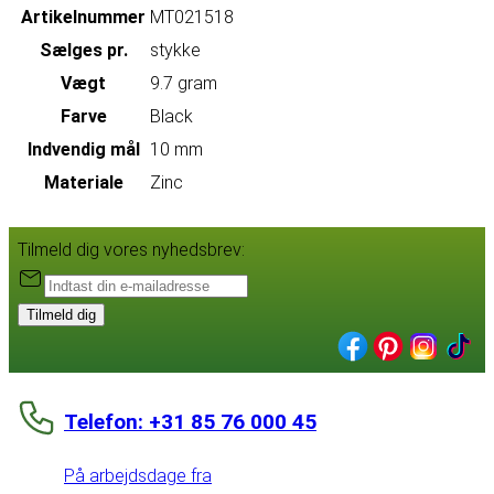
Artikelnummer
MT021518
Sælges pr.
stykke
Vægt
9.7 gram
Farve
Black
Indvendig mål
10 mm
Materiale
Zinc
Tilmeld dig vores nyhedsbrev:
Tilmeld dig
Telefon: +31 85 76 000 45
På arbejdsdage fra