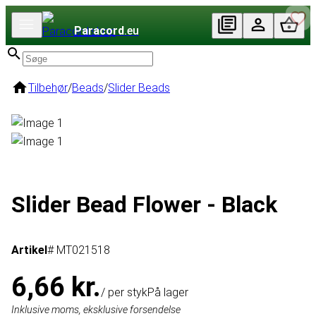
Paracord
.eu
Tilbehør
/
Beads
/
Slider Beads
Slider Bead Flower - Black
Artikel
# MT021518
6,66 kr.
/ per styk
På lager
Inklusive moms, eksklusive forsendelse