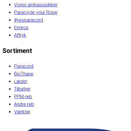
Vores ambassadører
Paracycle your Rope
#yesparacord
Engros
Aftryk
Sortiment
Paracord
BioThane
Læder
Tilbehør
PPM-reb
Andre reb
Værktøj