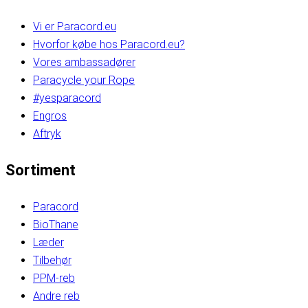
Vi er Paracord.eu
Hvorfor købe hos Paracord.eu?
Vores ambassadører
Paracycle your Rope
#yesparacord
Engros
Aftryk
Sortiment
Paracord
BioThane
Læder
Tilbehør
PPM-reb
Andre reb