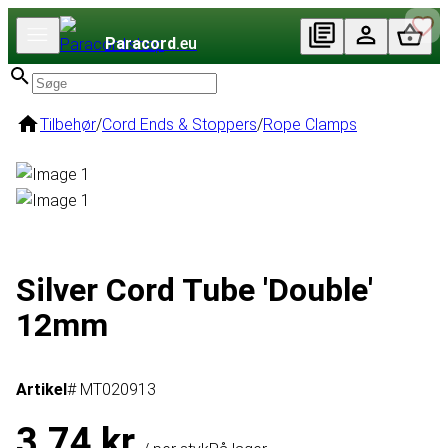
Paracord
.eu
Tilbehør
/
Cord Ends & Stoppers
/
Rope Clamps
Silver Cord Tube 'Double'
12mm
Artikel
# MT020913
3,74 kr.