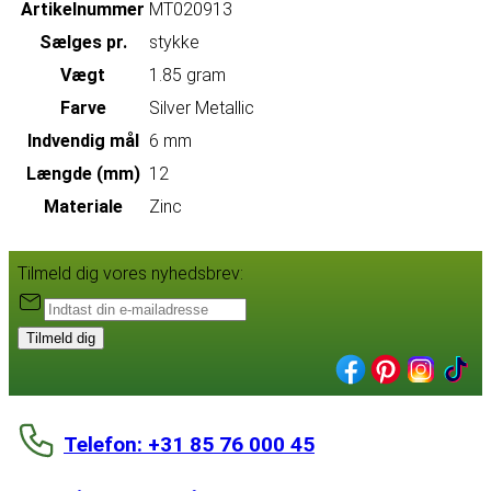
Artikelnummer
MT020913
Sælges pr.
stykke
Vægt
1.85 gram
Farve
Silver Metallic
Indvendig mål
6 mm
Længde (mm)
12
Materiale
Zinc
Tilmeld dig vores nyhedsbrev:
Tilmeld dig
Telefon: +31 85 76 000 45