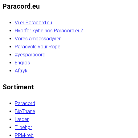
Paracord.eu
Vi er Paracord.eu
Hvorfor købe hos Paracord.eu?
Vores ambassadører
Paracycle your Rope
#yesparacord
Engros
Aftryk
Sortiment
Paracord
BioThane
Læder
Tilbehør
PPM-reb