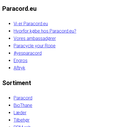
Paracord.eu
Vi er Paracord.eu
Hvorfor købe hos Paracord.eu?
Vores ambassadører
Paracycle your Rope
#yesparacord
Engros
Aftryk
Sortiment
Paracord
BioThane
Læder
Tilbehør