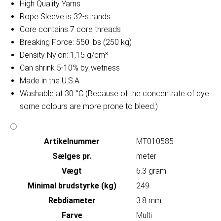
High Quality Yarns
Rope Sleeve is 32-strands
Core contains 7 core threads
Breaking Force: 550 lbs (250 kg)
Density Nylon: 1,15 g/cm³
Can shrink 5-10% by wetness
Made in the U.S.A.
Washable at 30 °C (Because of the concentrate of dye
some colours are more prone to bleed.)
Artikelnummer
MT010585
Sælges pr.
meter
Vægt
6.3 gram
Minimal brudstyrke (kg)
249
Rebdiameter
3.8 mm
Farve
Multi