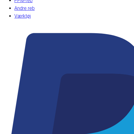
PPM-reb
Andre reb
Værktøj