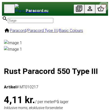
Paracord
.eu
Paracord
/
Paracord Type III
/
Basic Colours
Rust Paracord 550 Type III
Artikel
# MT010217
4,11 kr.
/ per meter
På lager
Inklusive moms, eksklusive forsendelse