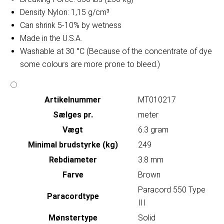
Density Nylon: 1,15 g/cm³
Can shrink 5-10% by wetness
Made in the U.S.A.
Washable at 30 °C (Because of the concentrate of dye
some colours are more prone to bleed.)
Artikelnummer
MT010217
Sælges pr.
meter
Vægt
6.3 gram
Minimal brudstyrke (kg)
249
Rebdiameter
3.8 mm
Farve
Brown
Paracord 550 Type
Paracordtype
III
Mønstertype
Solid