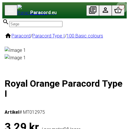
Paracord
.eu
Paracord
/
Paracord Type I
/
100 Basic colours
Royal Orange Paracord Type
I
Artikel
# MT012975
3,29 kr.