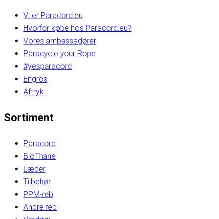
Vi er Paracord.eu
Hvorfor købe hos Paracord.eu?
Vores ambassadører
Paracycle your Rope
#yesparacord
Engros
Aftryk
Sortiment
Paracord
BioThane
Læder
Tilbehør
PPM-reb
Andre reb