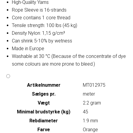
High-Quality Yarns
Rope Sleeve is 16-strands
Core contains 1 core thread
Tensile strength: 100 lbs (45 kg)
Density Nylon: 1,15 g/cm³
Can shrink 5-10% by wetness
Made in Europe
Washable at 30 °C (Because of the concentrate of dye
some colours are more prone to bleed.)
Artikelnummer
MT012975
Sælges pr.
meter
Vægt
2.2 gram
Minimal brudstyrke (kg)
45
Rebdiameter
1.9 mm
Farve
Orange