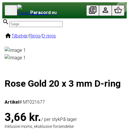
Paracord
.eu
Tilbehør
/
Rings
/
D-rings
Rose Gold 20 x 3 mm D-ring
Artikel
# MT021677
3,66 kr.
/ per styk
På lager
Inklusive moms, eksklusive forsendelse