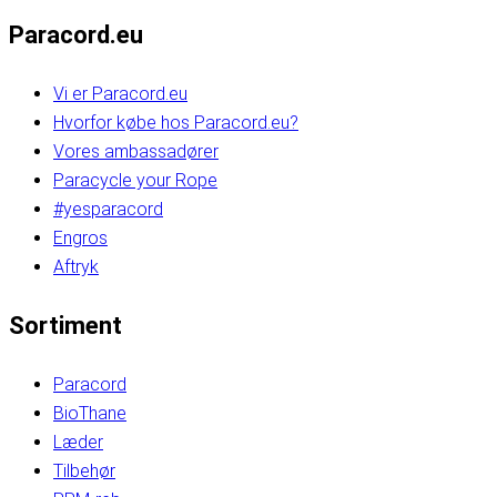
Paracord.eu
Vi er Paracord.eu
Hvorfor købe hos Paracord.eu?
Vores ambassadører
Paracycle your Rope
#yesparacord
Engros
Aftryk
Sortiment
Paracord
BioThane
Læder
Tilbehør