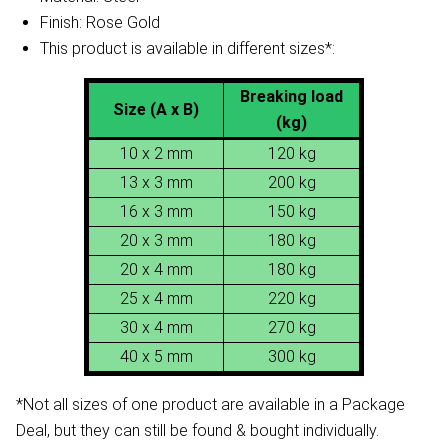
Finish: Rose Gold
This product is available in different sizes*:
Breaking load
Size (A x B)
(kg)
10 x 2 mm
120 kg
13 x 3 mm
200 kg
16 x 3 mm
150 kg
20 x 3 mm
180 kg
20 x 4 mm
180 kg
25 x 4 mm
220 kg
30 x 4 mm
270 kg
40 x 5 mm
300 kg
*Not all sizes of one product are available in a Package
Deal, but they can still be found & bought individually.