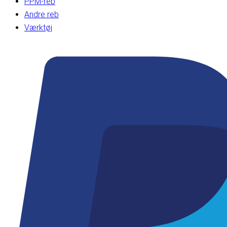
PPM-reb
Andre reb
Værktøj