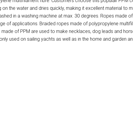
ene multifilament fibre. Customers choose this populair PPM cor
on the water and dries quickly, making it excellent material to 
washed in a washing machine at max. 30 degrees. Ropes made of P
ange of applications. Braided ropes made of polypropylene multif
pes made of PPM are used to make necklaces, dog leads and hors
ly used on sailing yachts as well as in the home and garden and 
)