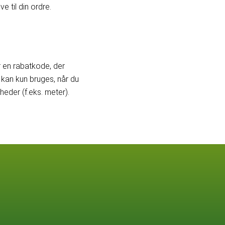
e til din ordre.
er en rabatkode, der
kan kun bruges, når du
der (f.eks. meter).