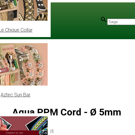
Le Chique Collar
Aztec Sun Bar
Aqua PPM Cord - Ø 5mm
Artikel
# MT013631