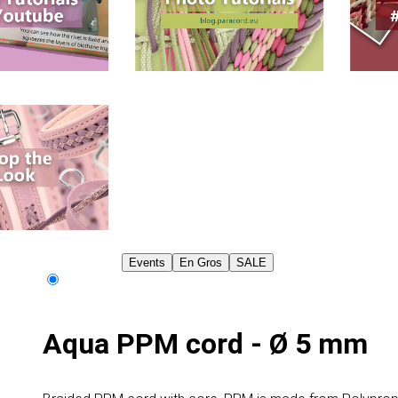
Events
En Gros
SALE
Aqua PPM cord - Ø 5 mm