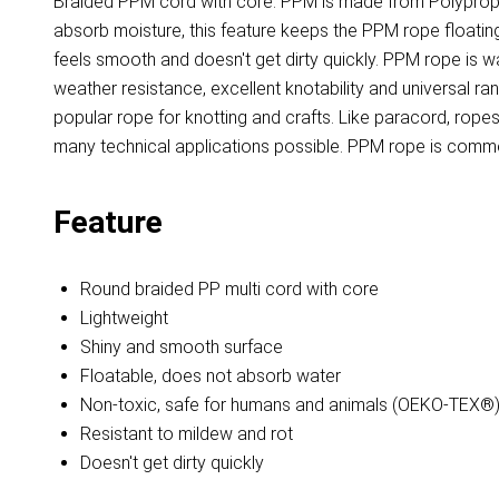
Braided PPM cord with core. PPM is made from Polypropyl
absorb moisture, this feature keeps the PPM rope floating 
feels smooth and doesn't get dirty quickly. PPM rope is 
weather resistance, excellent knotability and universal r
popular rope for knotting and crafts. Like paracord, ro
many technical applications possible. PPM rope is common
Feature
Round braided PP multi cord with core
Lightweight
Shiny and smooth surface
Floatable, does not absorb water
Non-toxic, safe for humans and animals (OEKO-TEX®
Resistant to mildew and rot
Doesn't get dirty quickly