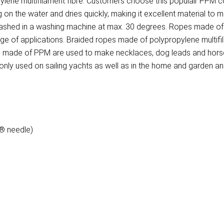
ene multifilament fibre. Customers choose this populair PPM cor
on the water and dries quickly, making it excellent material to 
washed in a washing machine at max. 30 degrees. Ropes made of P
ange of applications. Braided ropes made of polypropylene multif
pes made of PPM are used to make necklaces, dog leads and horse
ly used on sailing yachts as well as in the home and garden and 
 ® needle)
)