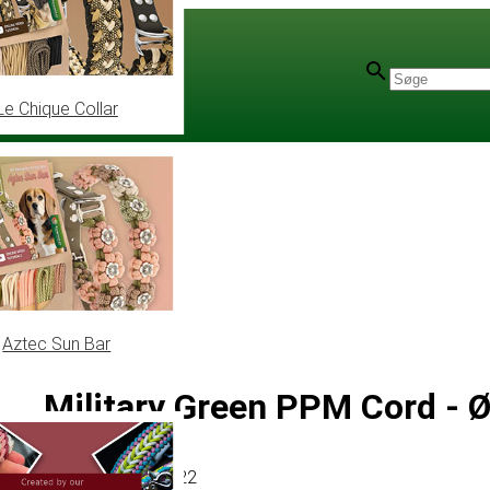
Le Chique Collar
Aztec Sun Bar
Military Green PPM Cord -
Artikel
# MT011322