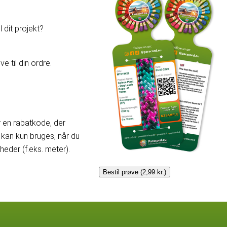
 dit projekt?
e til din ordre.
er en rabatkode, der
kan kun bruges, når du
der (f.eks. meter).
Bestil prøve (2,99 kr.)