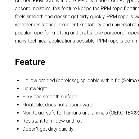
Braided PPM cord with core. PPM is made from Polypropyl
absorb moisture, this feature keeps the PPM rope floating 
feels smooth and doesn't get dirty quickly. PPM rope is 
weather resistance, excellent knotability and universal r
popular rope for knotting and crafts. Like paracord, ro
many technical applications possible. PPM rope is common
Feature
Hollow braided (coreless), splicable with a fid (Selma
Lightweight
Silky and smooth surface
Floatable, does not absorb water
Non-toxic, safe for humans and animals (OEKO-TEX®
Resistant to mildew and rot
Doesn't get dirty quickly