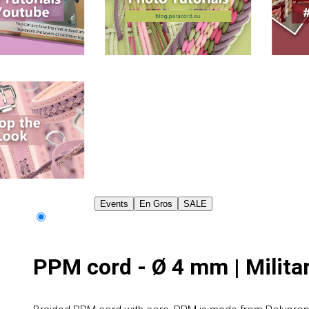
Events
En Gros
SALE
PPM cord - Ø 4 mm | Milita