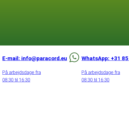
E-mail: info@paracord.eu
WhatsApp: +31 85
På arbejdsdage fra
På arbejdsdage fra
08:30 til 16:30
08:30 til 16:30