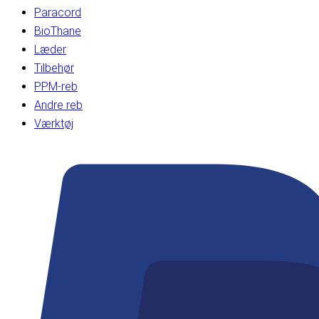
Paracord
BioThane
Læder
Tilbehør
PPM-reb
Andre reb
Værktøj