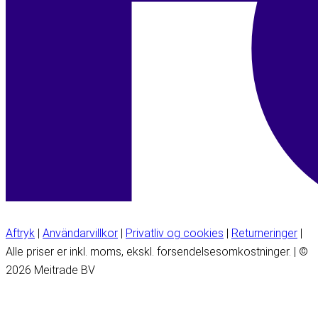
Aftryk
|
Användarvillkor
|
Privatliv og cookies
|
Returneringer
|
Alle priser er inkl. moms, ekskl. forsendelsesomkostninger. | ©
2026 Meitrade BV