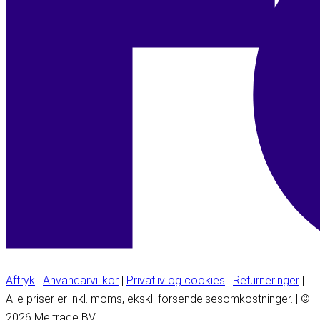
Aftryk
|
Användarvillkor
|
Privatliv og cookies
|
Returneringer
|
Alle priser er inkl. moms, ekskl. forsendelsesomkostninger. | ©
2026 Meitrade BV