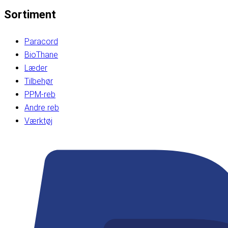
Sortiment
Paracord
BioThane
Læder
Tilbehør
PPM-reb
Andre reb
Værktøj