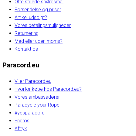
Ofte stillede spørgsmål
Forsendelse og priser
Artikel udsolgt?
Vores betalingsmuligheder
Returnering
Med eller uden moms?
Kontakt os
Paracord.eu
Vi er Paracord.eu
Hvorfor købe hos Paracord.eu?
Vores ambassadører
Paracycle your Rope
#yesparacord
Engros
Aftryk