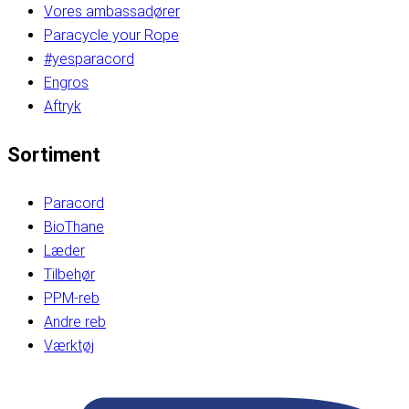
Vores ambassadører
Paracycle your Rope
#yesparacord
Engros
Aftryk
Sortiment
Paracord
BioThane
Læder
Tilbehør
PPM-reb
Andre reb
Værktøj