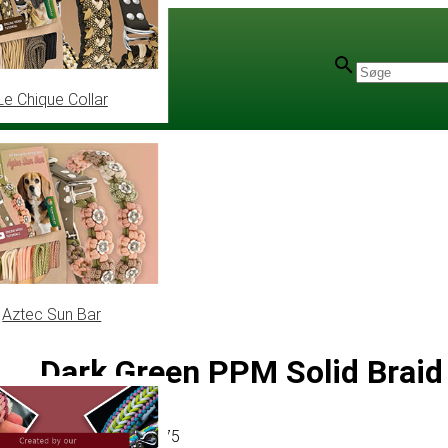
Le Chique Collar
Aztec Sun Bar
Dark Green PPM Solid Brai
Artikel
# MT011075