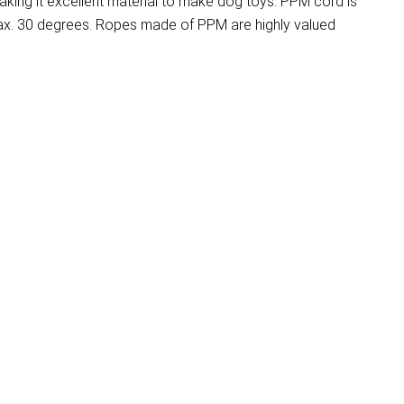
aking it excellent material to make dog toys. PPM cord is
 max. 30 degrees. Ropes made of PPM are highly valued