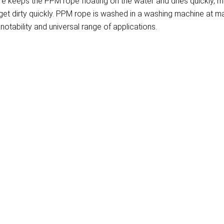
re keeps the PPM rope floating on the water and dries quickly, m
t get dirty quickly. PPM rope is washed in a washing machine at
notability and universal range of applications.
)