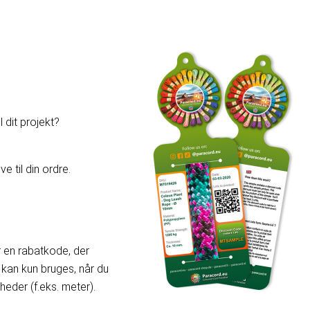
 dit projekt?
e til din ordre.
er en rabatkode, der
kan kun bruges, når du
der (f.eks. meter).