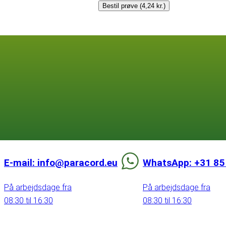
Bestil prøve (4,24 kr.)
E-mail: info@paracord.eu
WhatsApp: +31 85
På arbejdsdage fra
På arbejdsdage fra
08:30 til 16:30
08:30 til 16:30