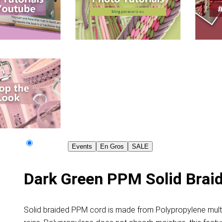
Events
En Gros
SALE
Dark Green PPM Solid Brai
Solid braided PPM cord is made from Polypropylene multif