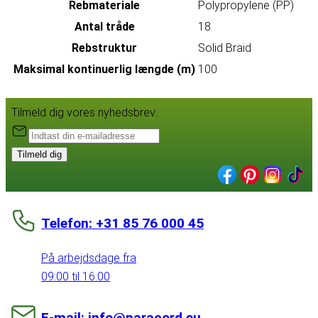
Rebmateriale
Polypropylene (PP)
Antal tråde
18
Rebstruktur
Solid Braid
Maksimal kontinuerlig længde (m)
100
Tilmeld dig vores nyhedsbrev:
Tilmeld dig
Telefon: +31 85 76 000 45
På arbejdsdage fra
09:00 til 16:00
E-mail: info@paracord.eu