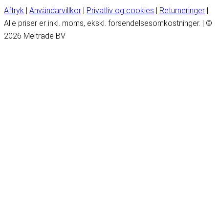
Aftryk
|
Användarvillkor
|
Privatliv og cookies
|
Returneringer
|
Alle priser er inkl. moms, ekskl. forsendelsesomkostninger. | ©
2026 Meitrade BV