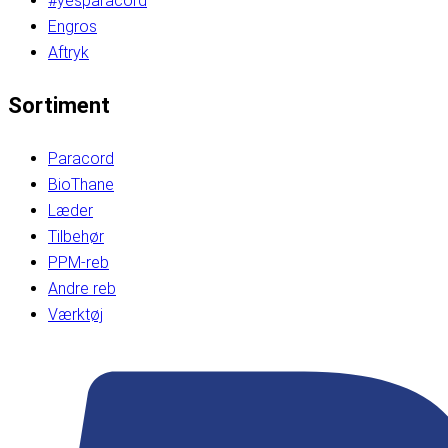
#yesparacord
Engros
Aftryk
Sortiment
Paracord
BioThane
Læder
Tilbehør
PPM-reb
Andre reb
Værktøj