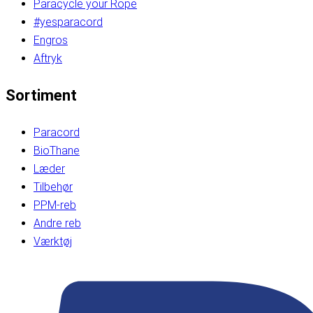
Paracycle your Rope
#yesparacord
Engros
Aftryk
Sortiment
Paracord
BioThane
Læder
Tilbehør
PPM-reb
Andre reb
Værktøj