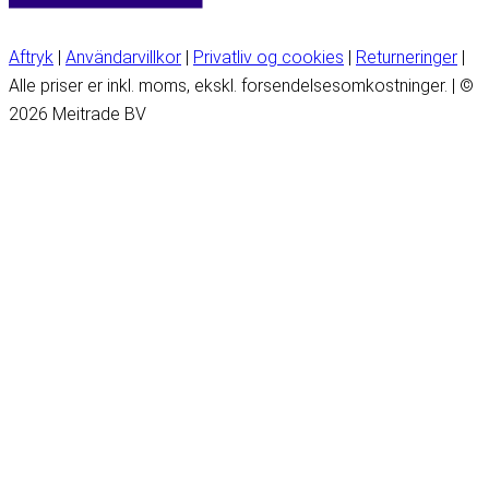
Aftryk
|
Användarvillkor
|
Privatliv og cookies
|
Returneringer
|
Alle priser er inkl. moms, ekskl. forsendelsesomkostninger. | ©
2026 Meitrade BV