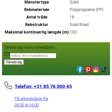
Mønstertype
Solid
Rebmateriale
Polypropylene (PP)
Antal tråde
18
Rebstruktur
Solid Braid
Maksimal kontinuerlig længde (m)
100
Tilmeld dig vores nyhedsbrev:
Tilmeld dig
Telefon: +31 85 76 000 45
På arbejdsdage fra
09:00 til 16:00