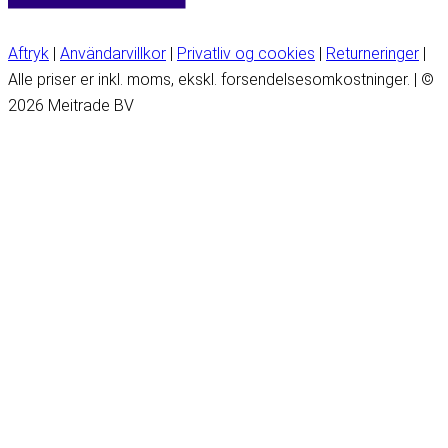
Aftryk
|
Användarvillkor
|
Privatliv og cookies
|
Returneringer
|
Alle priser er inkl. moms, ekskl. forsendelsesomkostninger. | ©
2026 Meitrade BV