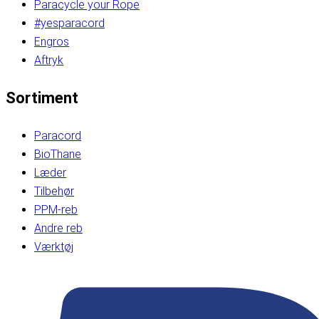
Paracycle your Rope
#yesparacord
Engros
Aftryk
Sortiment
Paracord
BioThane
Læder
Tilbehør
PPM-reb
Andre reb
Værktøj