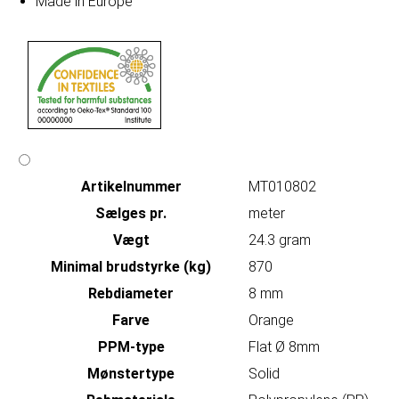
Made in Europe
Artikelnummer
MT010802
Sælges pr.
meter
Vægt
24.3 gram
Minimal brudstyrke (kg)
870
Rebdiameter
8 mm
Farve
Orange
PPM-type
Flat Ø 8mm
Mønstertype
Solid