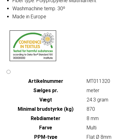
Fiber type: Polypropylene Multifilament
Washmachine temp. 30º
Made in Europe
Artikelnummer
MT011320
Sælges pr.
meter
Vægt
24.3 gram
Minimal brudstyrke (kg)
870
Rebdiameter
8 mm
Farve
Multi
PPM-type
Flat Ø 8mm