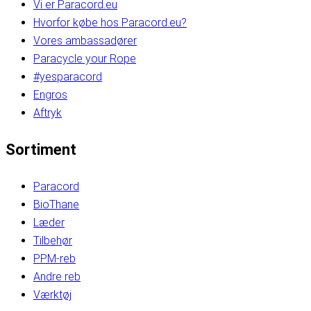
Vi er Paracord.eu
Hvorfor købe hos Paracord.eu?
Vores ambassadører
Paracycle your Rope
#yesparacord
Engros
Aftryk
Sortiment
Paracord
BioThane
Læder
Tilbehør
PPM-reb
Andre reb
Værktøj