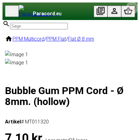
Paracord
.eu
PPM Multicord
/
PPM Flat
/
Flat Ø 8 mm
Bubble Gum PPM Cord - Ø
8mm. (hollow)
Artikel
# MT011320
7,10 kr.