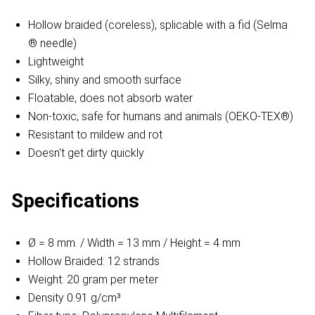
Hollow braided (coreless), splicable with a fid (Selma
® needle)
Lightweight
Silky, shiny and smooth surface
Floatable, does not absorb water
Non-toxic, safe for humans and animals (OEKO-TEX®)
Resistant to mildew and rot
Doesn't get dirty quickly
Specifications
Ø = 8 mm. / Width = 13 mm / Height = 4 mm
Hollow Braided: 12 strands
Weight: 20 gram per meter
Density 0.91 g/cm³