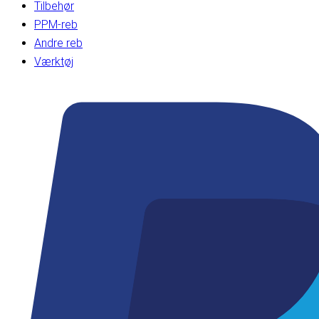
Tilbehør
PPM-reb
Andre reb
Værktøj