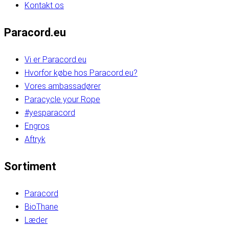
Kontakt os
Paracord.eu
Vi er Paracord.eu
Hvorfor købe hos Paracord.eu?
Vores ambassadører
Paracycle your Rope
#yesparacord
Engros
Aftryk
Sortiment
Paracord
BioThane
Læder