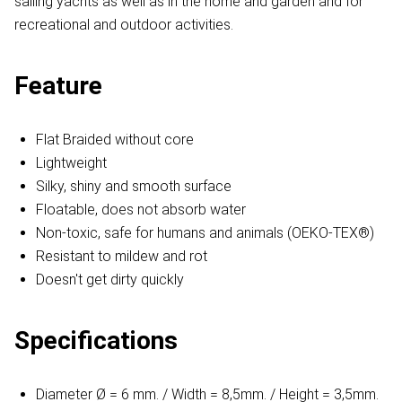
sailing yachts as well as in the home and garden and for
recreational and outdoor activities.
Feature
Flat Braided without core
Lightweight
Silky, shiny and smooth surface
Floatable, does not absorb water
Non-toxic, safe for humans and animals (OEKO-TEX®)
Resistant to mildew and rot
Doesn't get dirty quickly
Specifications
Diameter Ø = 6 mm. / Width = 8,5mm. / Height = 3,5mm.