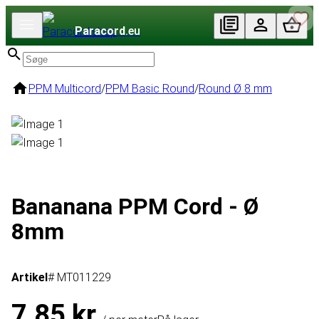
Paracord
.eu
PPM Multicord
/
PPM Basic Round
/
Round Ø 8 mm
Bananana PPM Cord - Ø
8mm
Artikel
# MT011229
7,85 kr.