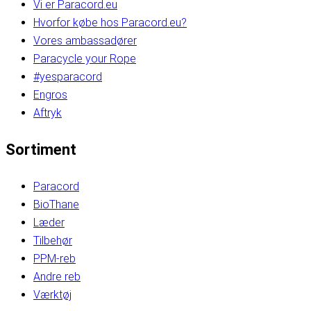
Vi er Paracord.eu
Hvorfor købe hos Paracord.eu?
Vores ambassadører
Paracycle your Rope
#yesparacord
Engros
Aftryk
Sortiment
Paracord
BioThane
Læder
Tilbehør
PPM-reb
Andre reb
Værktøj