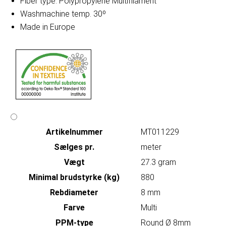
Fiber type: Polypropylene Multifilament
Washmachine temp. 30º
Made in Europe
Artikelnummer
MT011229
Sælges pr.
meter
Vægt
27.3 gram
Minimal brudstyrke (kg)
880
Rebdiameter
8 mm
Farve
Multi
PPM-type
Round Ø 8mm