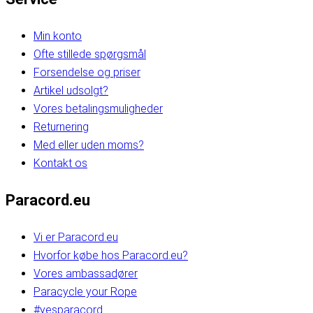
Min konto
Ofte stillede spørgsmål
Forsendelse og priser
Artikel udsolgt?
Vores betalingsmuligheder
Returnering
Med eller uden moms?
Kontakt os
Paracord.eu
Vi er Paracord.eu
Hvorfor købe hos Paracord.eu?
Vores ambassadører
Paracycle your Rope
#yesparacord