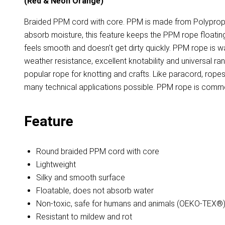
(Red & Neon Orange)
Braided PPM cord with core. PPM is made from Polypropyl
absorb moisture, this feature keeps the PPM rope floating 
feels smooth and doesn't get dirty quickly. PPM rope is 
weather resistance, excellent knotability and universal r
popular rope for knotting and crafts. Like paracord, ro
many technical applications possible. PPM rope is common
Feature
Round braided PPM cord with core
Lightweight
Silky and smooth surface
Floatable, does not absorb water
Non-toxic, safe for humans and animals (OEKO-TEX®
Resistant to mildew and rot