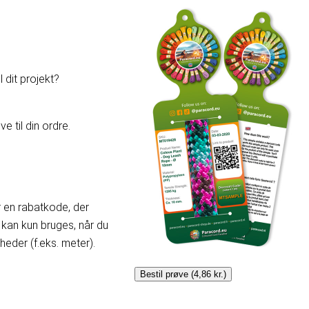
 dit projekt?
e til din ordre.
er en rabatkode, der
kan kun bruges, når du
der (f.eks. meter).
Bestil prøve (4,86 kr.)