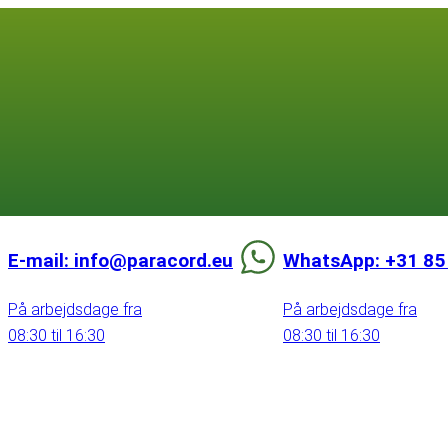
E-mail: info@paracord.eu
WhatsApp: +31 85
På arbejdsdage fra
På arbejdsdage fra
08:30 til 16:30
08:30 til 16:30