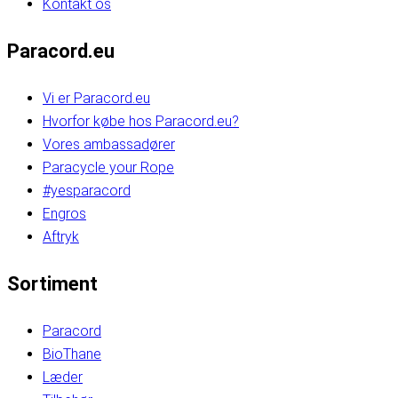
Kontakt os
Paracord.eu
Vi er Paracord.eu
Hvorfor købe hos Paracord.eu?
Vores ambassadører
Paracycle your Rope
#yesparacord
Engros
Aftryk
Sortiment
Paracord
BioThane
Læder