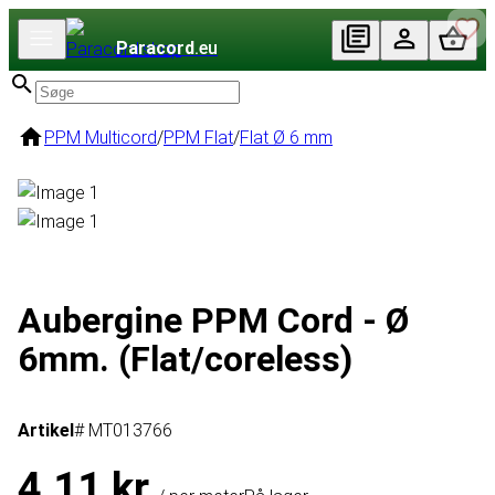
Paracord
.eu
PPM Multicord
/
PPM Flat
/
Flat Ø 6 mm
Aubergine PPM Cord - Ø
6mm. (Flat/coreless)
Artikel
# MT013766
4,11 kr.