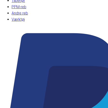
Tilbehør
PPM-reb
Andre reb
Værktøj