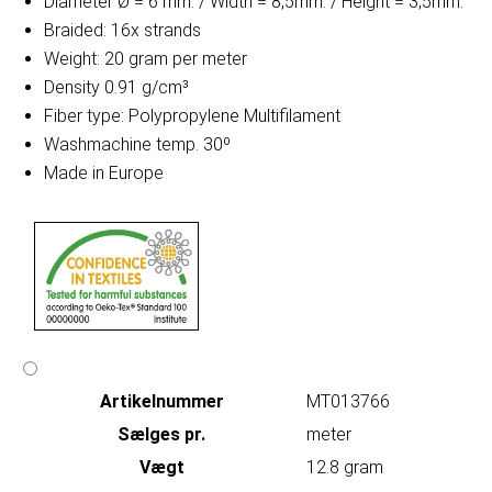
Diameter Ø = 6 mm. / Width = 8,5mm. / Height = 3,5mm.
Braided: 16x strands
Weight: 20 gram per meter
Density 0.91 g/cm³
Fiber type: Polypropylene Multifilament
Washmachine temp. 30º
Made in Europe
Artikelnummer
MT013766
Sælges pr.
meter
Vægt
12.8 gram