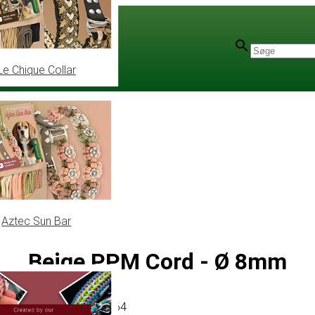
Le Chique Collar
Aztec Sun Bar
Beige PPM Cord - Ø 8mm
Artikel
# MT011164