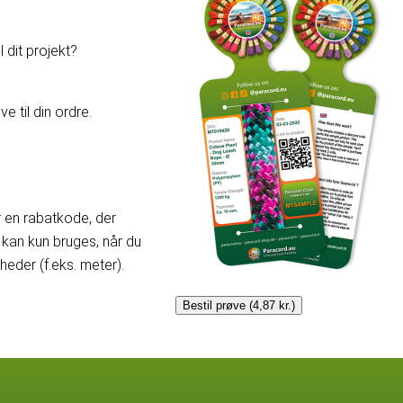
 dit projekt?
e til din ordre.
er en rabatkode, der
kan kun bruges, når du
der (f.eks. meter).
Bestil prøve (4,87 kr.)