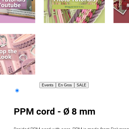
Events
En Gros
SALE
PPM cord - Ø 8 mm