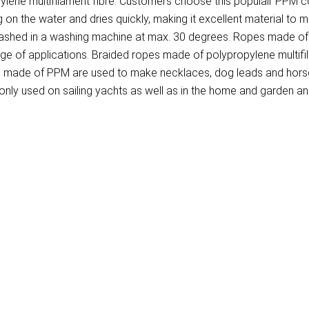
ene multifilament fibre. Customers choose this populair PPM cor
on the water and dries quickly, making it excellent material to 
washed in a washing machine at max. 30 degrees. Ropes made of P
ange of applications. Braided ropes made of polypropylene multif
pes made of PPM are used to make necklaces, dog leads and horse
ly used on sailing yachts as well as in the home and garden and 
)