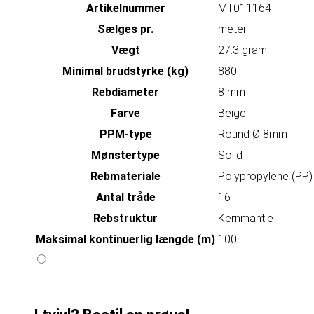
Artikelnummer
MT011164
Sælges pr.
meter
Vægt
27.3 gram
Minimal brudstyrke (kg)
880
Rebdiameter
8 mm
Farve
Beige
PPM-type
Round Ø 8mm
Mønstertype
Solid
Rebmateriale
Polypropylene (PP)
Antal tråde
16
Rebstruktur
Kernmantle
Maksimal kontinuerlig længde (m)
100