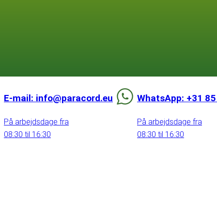
E-mail: info@paracord.eu
WhatsApp: +31 85
På arbejdsdage fra
På arbejdsdage fra
08:30 til 16:30
08:30 til 16:30