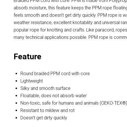
Braided PPM cord with core. PPM is made from Polypropyl
absorb moisture, this feature keeps the PPM rope floating 
feels smooth and doesn't get dirty quickly. PPM rope is 
weather resistance, excellent knotability and universal r
popular rope for knotting and crafts. Like paracord, ro
many technical applications possible. PPM rope is common
Feature
Round braided PPM cord with core
Lightweight
Silky and smooth surface
Floatable, does not absorb water
Non-toxic, safe for humans and animals (OEKO-TEX®
Resistant to mildew and rot
Doesn't get dirty quickly