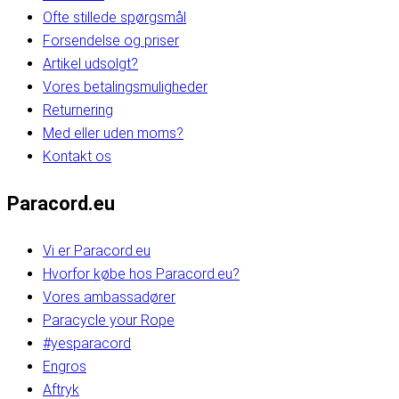
Ofte stillede spørgsmål
Forsendelse og priser
Artikel udsolgt?
Vores betalingsmuligheder
Returnering
Med eller uden moms?
Kontakt os
Paracord.eu
Vi er Paracord.eu
Hvorfor købe hos Paracord.eu?
Vores ambassadører
Paracycle your Rope
#yesparacord
Engros
Aftryk