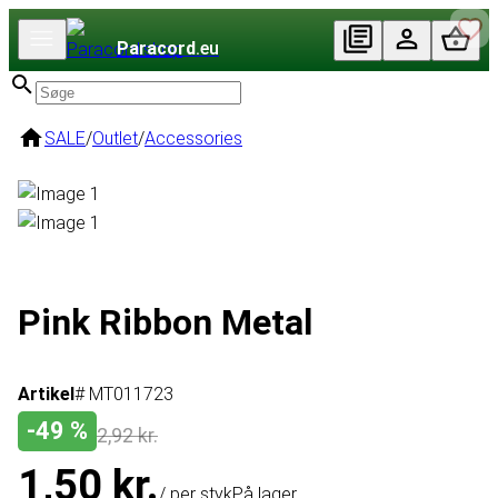
Paracord
.eu
SALE
/
Outlet
/
Accessories
Pink Ribbon Metal
Artikel
# MT011723
-49 %
2,92 kr.
1,50 kr.
/ per styk
På lager