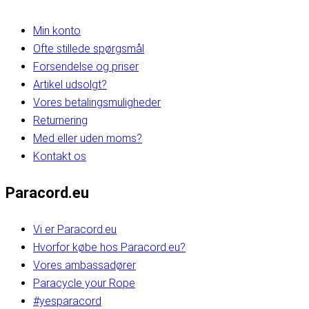
Min konto
Ofte stillede spørgsmål
Forsendelse og priser
Artikel udsolgt?
Vores betalingsmuligheder
Returnering
Med eller uden moms?
Kontakt os
Paracord.eu
Vi er Paracord.eu
Hvorfor købe hos Paracord.eu?
Vores ambassadører
Paracycle your Rope
#yesparacord