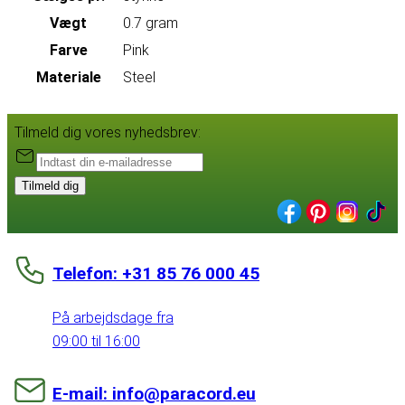
Vægt
0.7 gram
Farve
Pink
Materiale
Steel
Tilmeld dig vores nyhedsbrev:
Tilmeld dig
Telefon: +31 85 76 000 45
På arbejdsdage fra
09:00 til 16:00
E-mail: info@paracord.eu