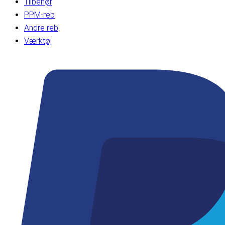
Tilbehør
PPM-reb
Andre reb
Værktøj