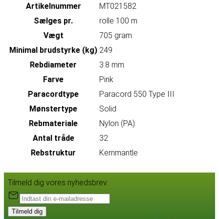
Artikelnummer
MT021582
Sælges pr.
rolle 100 m
Vægt
705 gram
Minimal brudstyrke (kg)
249
Rebdiameter
3.8 mm
Farve
Pink
Paracordtype
Paracord 550 Type III
Mønstertype
Solid
Rebmateriale
Nylon (PA)
Antal tråde
32
Rebstruktur
Kernmantle
Tilmeld dig vores nyhedsbrev:
Tilmeld dig