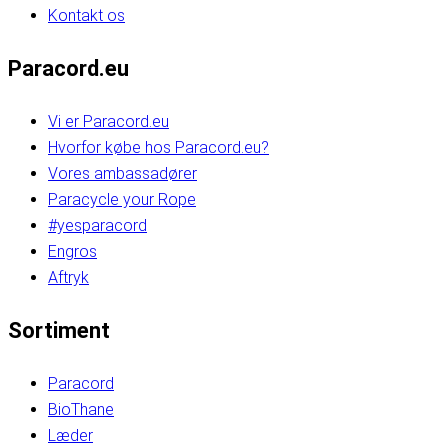
Kontakt os
Paracord.eu
Vi er Paracord.eu
Hvorfor købe hos Paracord.eu?
Vores ambassadører
Paracycle your Rope
#yesparacord
Engros
Aftryk
Sortiment
Paracord
BioThane
Læder