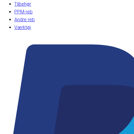
Tilbehør
PPM-reb
Andre reb
Værktøj