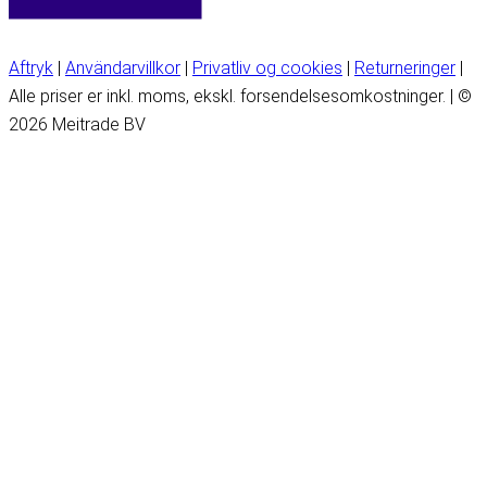
Aftryk
|
Användarvillkor
|
Privatliv og cookies
|
Returneringer
|
Alle priser er inkl. moms, ekskl. forsendelsesomkostninger. | ©
2026 Meitrade BV