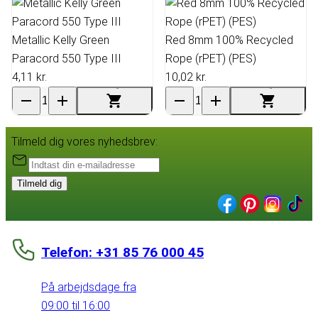
Metallic Kelly Green
Red 8mm 100% Recycled
Paracord 550 Type III
Rope (rPET) (PES)
4,11 kr.
10,02 kr.
Tilmeld dig vores nyhedsbrev:
Tilmeld dig
Telefon: +31 85 76 000 45
På arbejdsdage fra
09:00 til 16:00