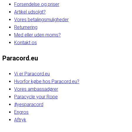
Forsendelse og priser
Artikel udsolgt?
Vores betalingsmuligheder
Returnering
Med eller uden moms?
Kontakt os
Paracord.eu
Vi er Paracord.eu
Hvorfor købe hos Paracord.eu?
Vores ambassadører
Paracycle your Rope
#yesparacord
Engros
Aftryk