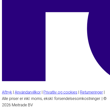
Aftryk
|
Användarvillkor
|
Privatliv og cookies
|
Returneringer
|
Alle priser er inkl. moms, ekskl. forsendelsesomkostninger. | ©
2026 Meitrade BV