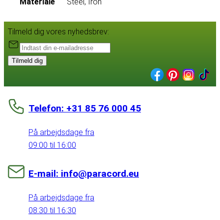
Materiale
Steel, Iron
Tilmeld dig vores nyhedsbrev:
Tilmeld dig
Telefon: +31 85 76 000 45
På arbejdsdage fra
09:00 til 16:00
E-mail: info@paracord.eu
På arbejdsdage fra
08:30 til 16:30