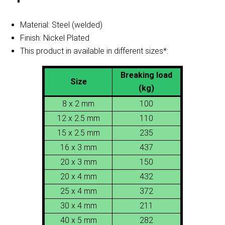
Material: Steel (welded)
Finish: Nickel Plated
This product in available in different sizes*:
Breaking load
Size
(kg)
8 x 2 mm
100
12 x 2.5 mm
110
15 x 2.5 mm
235
16 x 3 mm
437
20 x 3 mm
150
20 x 4 mm
432
25 x 4 mm
372
30 x 4 mm
211
40 x 5 mm
282