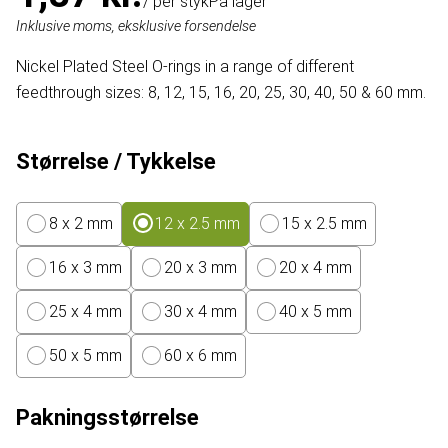
/ per styk
På lager
Inklusive moms, eksklusive forsendelse
Nickel Plated Steel O-rings in a range of different
feedthrough sizes: 8, 12, 15, 16, 20, 25, 30, 40, 50 & 60 mm.
Størrelse / Tykkelse
8 x 2 mm
12 x 2.5 mm
15 x 2.5 mm
16 x 3 mm
20 x 3 mm
20 x 4 mm
25 x 4 mm
30 x 4 mm
40 x 5 mm
50 x 5 mm
60 x 6 mm
Pakningsstørrelse