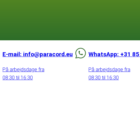
E-mail: info@paracord.eu
WhatsApp: +31 85
På arbejdsdage fra
På arbejdsdage fra
08:30 til 16:30
08:30 til 16:30