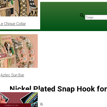
Le Chique Collar
Aztec Sun Bar
Nickel Plated Snap Hook fo
Artikel
# MT011736