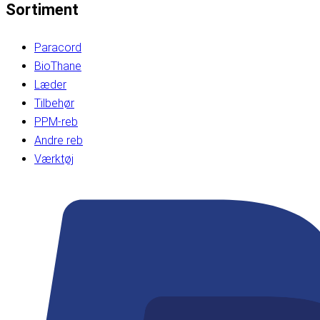
Sortiment
Paracord
BioThane
Læder
Tilbehør
PPM-reb
Andre reb
Værktøj