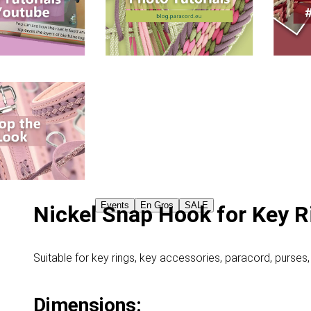
Events
En Gros
SALE
Nickel Snap Hook for Key 
Suitable for key rings, key accessories, paracord, purses,
Dimensions: