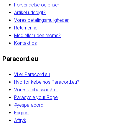
Forsendelse og priser
Artikel udsolgt?
Vores betalingsmuligheder
Returnering
Med eller uden moms?
Kontakt os
Paracord.eu
Vi er Paracord.eu
Hvorfor købe hos Paracord.eu?
Vores ambassadører
Paracycle your Rope
#yesparacord
Engros
Aftryk