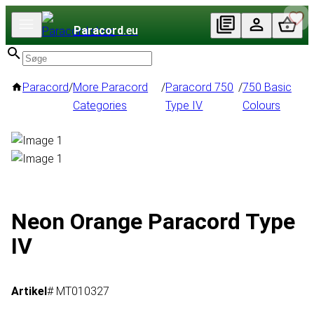
Paracord
.eu
Paracord
/
More Paracord
/
Paracord 750
/
750 Basic
Categories
Type IV
Colours
Neon Orange Paracord Type
IV
Artikel
# MT010327