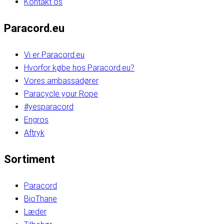
Kontakt os
Paracord.eu
Vi er Paracord.eu
Hvorfor købe hos Paracord.eu?
Vores ambassadører
Paracycle your Rope
#yesparacord
Engros
Aftryk
Sortiment
Paracord
BioThane
Læder