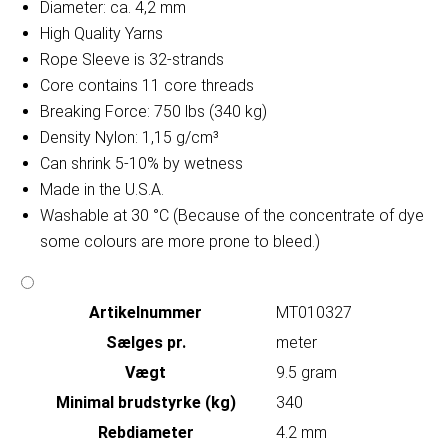
Diameter: ca. 4,2 mm
High Quality Yarns
Rope Sleeve is 32-strands
Core contains 11 core threads
Breaking Force: 750 lbs (340 kg)
Density Nylon: 1,15 g/cm³
Can shrink 5-10% by wetness
Made in the U.S.A.
Washable at 30 °C (Because of the concentrate of dye
some colours are more prone to bleed.)
Artikelnummer
MT010327
Sælges pr.
meter
Vægt
9.5 gram
Minimal brudstyrke (kg)
340
Rebdiameter
4.2 mm