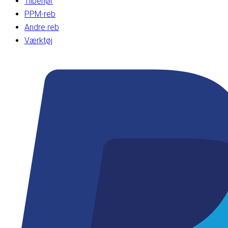
Tilbehør
PPM-reb
Andre reb
Værktøj