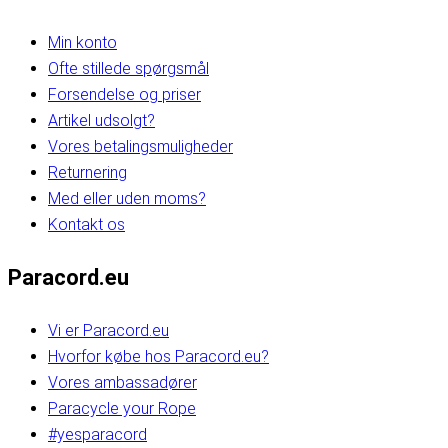
Min konto
Ofte stillede spørgsmål
Forsendelse og priser
Artikel udsolgt?
Vores betalingsmuligheder
Returnering
Med eller uden moms?
Kontakt os
Paracord.eu
Vi er Paracord.eu
Hvorfor købe hos Paracord.eu?
Vores ambassadører
Paracycle your Rope
#yesparacord