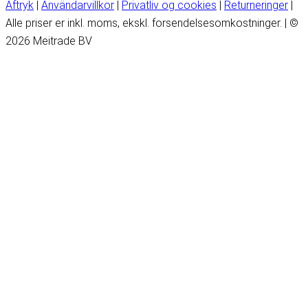
Aftryk
|
Användarvillkor
|
Privatliv og cookies
|
Returneringer
|
Alle priser er inkl. moms, ekskl. forsendelsesomkostninger. | ©
2026 Meitrade BV