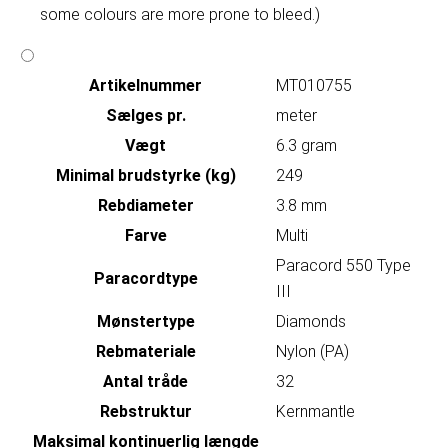
some colours are more prone to bleed.)
Artikelnummer
MT010755
Sælges pr.
meter
Vægt
6.3 gram
Minimal brudstyrke (kg)
249
Rebdiameter
3.8 mm
Farve
Multi
Paracord 550 Type
Paracordtype
III
Mønstertype
Diamonds
Rebmateriale
Nylon (PA)
Antal tråde
32
Rebstruktur
Kernmantle
Maksimal kontinuerlig længde