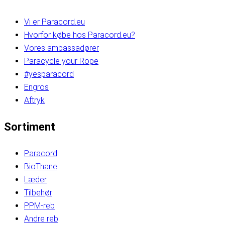
Vi er Paracord.eu
Hvorfor købe hos Paracord.eu?
Vores ambassadører
Paracycle your Rope
#yesparacord
Engros
Aftryk
Sortiment
Paracord
BioThane
Læder
Tilbehør
PPM-reb
Andre reb